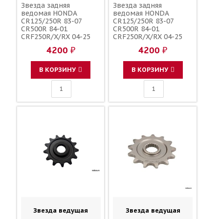
Звезда задняя
Звезда задняя
ведомая HONDA
ведомая HONDA
CR125/250R 83-07
CR125/250R 83-07
CR500R 84-01
CR500R 84-01
CRF250R/X/RX 04-25
CRF250R/X/RX 04-25
CRF450R/X/RX 02-25
CRF450R/X/RX 02-25
4200 ₽
4200 ₽
зубов 51 / MRP JTR210
зубов 52 / MRP JTR210
1-3559-51
1-3559-52
В КОРЗИНУ
В КОРЗИНУ
Звезда ведущая
Звезда ведущая