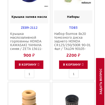
Крышка залива масла
Наборы
ZE89-2112
TDB3
Крышка
Набор болтов 8x20
маслозаливной
томозного диска
горловины HONDA
заднего HONDA
KAWASAKI YAMAHA
CR125/250/500R 90-01
синяя / ZETA 15611-
4шт / TALON 90105-
KA4-710 91303-800-000
MK5-000 90105-MK5-
900 ₽
2200 ₽
16115-018 3Y1-15363-
010
00-00 3Y1-15363-10-00
В КОРЗИНУ
В КОРЗИНУ
ЗАДАТЬ ВОПРОС