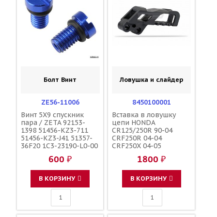
Болт Винт
Ловушка и слайдер
ZE56-11006
8450100001
Винт 5X9 спускник
Вставка в ловушку
пара / ZETA 92153-
цепи HONDA
1398 51456-KZ3-711
CR125/250R 90-04
51456-KZ3-J41 51357-
CRF250R 04-04
36F20 1C3-23190-L0-00
CRF250X 04-05
1C3-23190-L1-00
CRF450R 02-04 чёрная
600 ₽
1800 ₽
110090000601
/ POLISPORT HO03660
110090000501
52146-MEN-000 52146-
F45300001
KZ4-J40 52146-KZ3-J10
В КОРЗИНУ
В КОРЗИНУ