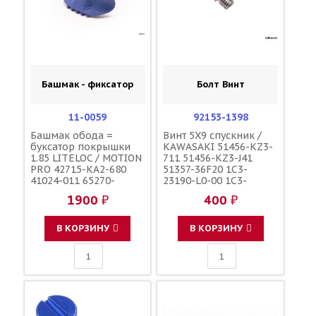
Башмак - фиксатор
Болт Винт
11-0059
92153-1398
Башмак обода =
Винт 5X9 спускник /
буксатор покрышки
KAWASAKI 51456-KZ3-
1.85 LITELOC / MOTION
711 51456-KZ3-J41
PRO 42715-KA2-680
51357-36F20 1C3-
41024-011 65270-
23190-L0-00 1C3-
43D00 4XM-25394-00-
23190-L1-00
1900 ₽
400 ₽
00
110090000601
110090000501
F45300001
В КОРЗИНУ
В КОРЗИНУ