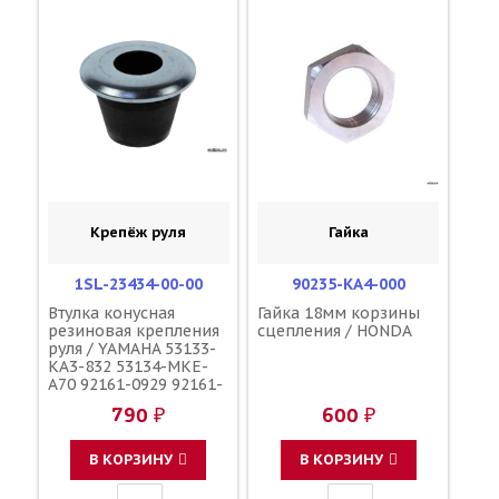
Крепёж руля
Гайка
1SL-23434-00-00
90235-KA4-000
Втулка конусная
Гайка 18мм корзины
резиновая крепления
сцепления / HONDA
руля / YAMAHA 53133-
KA3-832 53134-MKE-
A70 92161-0929 92161-
1195 56241-49H40
790 ₽
600 ₽
92161-0113 56241-
10H10 56241-10H11
В КОРЗИНУ
В КОРЗИНУ