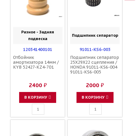
Разное - Задняя
Подшипник сепаратор
подвеска
120341400101
91011-KS6-003
Отбойник
Подшипник сепаратор
амортизатора 14мм /
25X29X22 сцепления /
KYB 52427-KZ4-701
HONDA 91011-KS6-004
91011-KS6-005
2400 ₽
2000 ₽
В КОРЗИНУ
В КОРЗИНУ