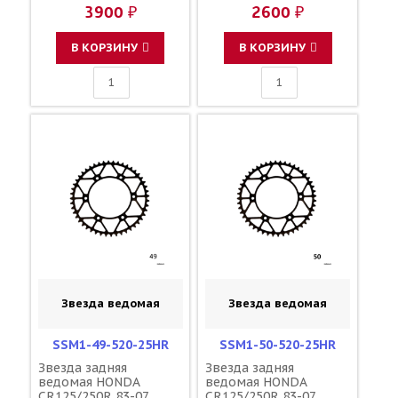
CRF450R/X/RX 02-25
CRF450R/X/RX 02-25
3900 ₽
2600 ₽
зубов 48 / DRC JTR210
зубов 48 / SUNSTAR
1-3559-48 41202-KZ3-
JTR210 154U-520-48
J40
41202-KZ3-J40
В КОРЗИНУ
В КОРЗИНУ
Звезда ведомая
Звезда ведомая
SSM1-49-520-25HR
SSM1-50-520-25HR
Звезда задняя
Звезда задняя
ведомая HONDA
ведомая HONDA
CR125/250R 83-07
CR125/250R 83-07