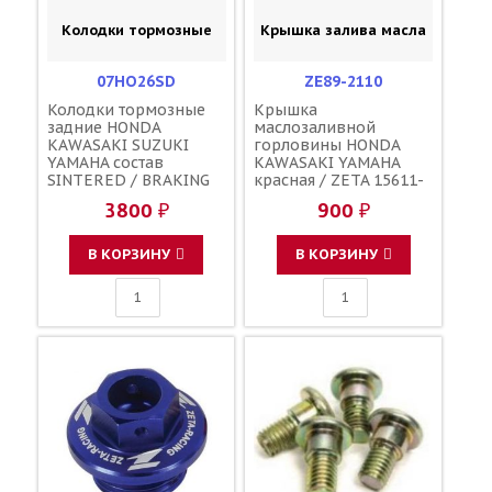
Колодки тормозные
Крышка залива масла
07HO26SD
ZE89-2110
Колодки тормозные
Крышка
задние HONDA
маслозаливной
KAWASAKI SUZUKI
горловины HONDA
YAMAHA состав
KAWASAKI YAMAHA
SINTERED / BRAKING
красная / ZETA 15611-
701CM 43105-KZ1-405
KA4-710 91303-800-000
3800 ₽
900 ₽
43105-KZ1-415 43082-
16115-018 3Y1-15363-
1228 43082-1267
00-00 3Y1-15363-10-00
69100-37820 5GR-
В КОРЗИНУ
В КОРЗИНУ
W0046-00-00