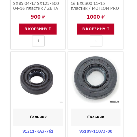
SX85 04-17 SX125-300
16 EXC300 11-15
04-16 пластик / ZETA
пластик / MOTION PRO
01-0079 53140-MAC-
900 ₽
1000 ₽
680 53140-KZ4-J30
53140-KSR-710 53140-
KZ4-J31 51502010200
В КОРЗИНУ
В КОРЗИНУ
Сальник
Сальник
91211-KA3-761
93109-11073-00