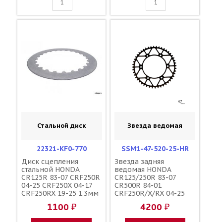
Стальной диск
Звезда ведомая
22321-KF0-770
SSM1-47-520-25-HR
Диск сцепления
Звезда задняя
стальной HONDA
ведомая HONDA
CR125R 83-07 CRF250R
CR125/250R 83-07
04-25 CRF250X 04-17
CR500R 84-01
CRF250RX 19-25 1.3мм
CRF250R/X/RX 04-25
/ HONDA 22321-KA3-
CRF450R/X/RX 02-25
1100 ₽
4200 ₽
710 22321-KF0-000
зубов 47 / MRP JTR210
1-3559-47