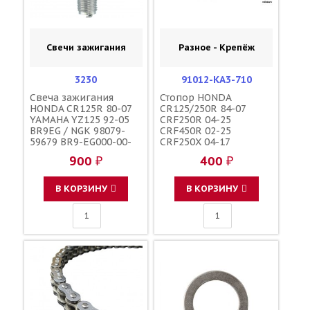
Свечи зажигания
Разное - Крепёж
3230
91012-KA3-710
Свеча зажигания
Стопор HONDA
HONDA CR125R 80-07
CR125/250R 84-07
YAMAHA YZ125 92-05
CRF250R 04-25
BR9EG / NGK 98079-
CRF450R 02-25
59679 BR9-EG000-00-
CRF250X 04-17
00
CRF450X 05-25
900 ₽
400 ₽
CRF250RX 19-25
CRF450RX 17-25 /
HONDA
В КОРЗИНУ
В КОРЗИНУ