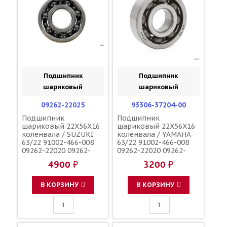
Подшипник
Подшипник
шариковый
шариковый
09262-22025
93306-37204-00
Подшипник
Подшипник
шариковый 22X56X16
шариковый 22X56X16
коленвала / SUZUKI
коленвала / YAMAHA
63/22 91002-466-008
63/22 91002-466-008
09262-22020 09262-
09262-22020 09262-
22012 09262-22006
22012 09262-22006
4900 ₽
3200 ₽
93306-37204-00 91002-
09262-22025 92045-
KY4-901 92045-1209
1209 91002-KY4-901
В КОРЗИНУ
В КОРЗИНУ