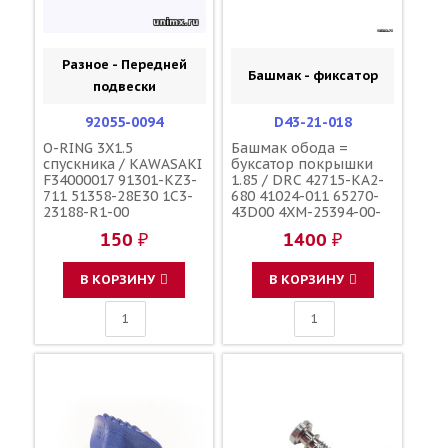
Разное - Передней
Башмак - фиксатор
подвески
92055-0094
D43-21-018
O-RING 3X1.5
Башмак обода =
спускника / KAWASAKI
буксатор покрышки
F34000017 91301-KZ3-
1.85 / DRC 42715-KA2-
711 51358-28E30 1C3-
680 41024-011 65270-
23188-R1-00
43D00 4XM-25394-00-
00
150 ₽
1400 ₽
В КОРЗИНУ
В КОРЗИНУ