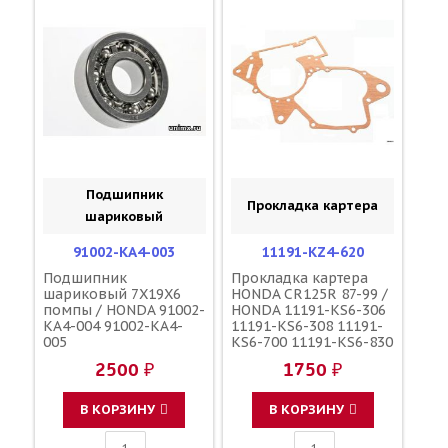
Подшипник
Прокладка картера
шариковый
91002-KA4-003
11191-KZ4-620
Подшипник
Прокладка картера
шариковый 7X19X6
HONDA CR125R 87-99 /
помпы / HONDA 91002-
HONDA 11191-KS6-306
KA4-004 91002-KA4-
11191-KS6-308 11191-
005
KS6-700 11191-KS6-830
11191-KS6-831 11191-
2500 ₽
1750 ₽
KS6-881 11191-KZ4-
860 11191-KZ4-890
В КОРЗИНУ
В КОРЗИНУ