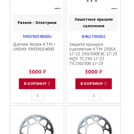
Защитные крышки
Разное - Электрика
сцепления
59039034000U
8461700002
Датчик Холла KTM /
Защита крышки
UNIMX 59039034000
сцепления KTM 250SX
17-22 250/300EXC 17-23
HQV TC250 17-22
TE250/300 17-23
оранжевая /
3000 ₽
3000 ₽
POLISPORT
5604415081224
В КОРЗИНУ
В КОРЗИНУ