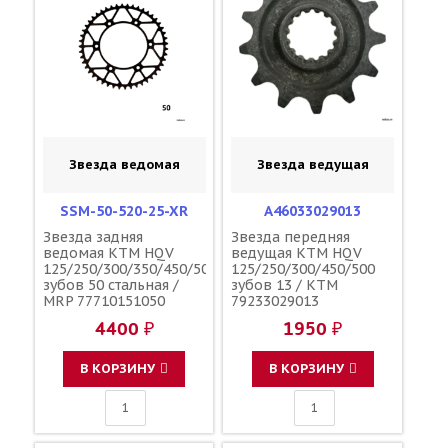
Звезда ведомая
Звезда ведущая
SSM-50-520-25-XR
A46033029013
Звезда задняя
Звезда передняя
ведомая KTM HQV
ведущая KTM HQV
125/250/300/350/450/500
125/250/300/450/500
зубов 50 стальная /
зубов 13 / KTM
MRP 77710151050
79233029013
4400 ₽
1950 ₽
В КОРЗИНУ
В КОРЗИНУ