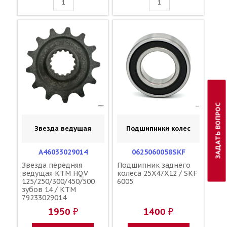
ЗАДАТЬ ВОПРОС
Звезда ведущая
Подшипники колес
A46033029014
0625060058SKF
Звезда передняя
Подшипник заднего
ведущая KTM HQV
колеса 25X47X12 / SKF
125/250/300/450/500
6005
зубов 14 / KTM
79233029014
1950 ₽
1400 ₽