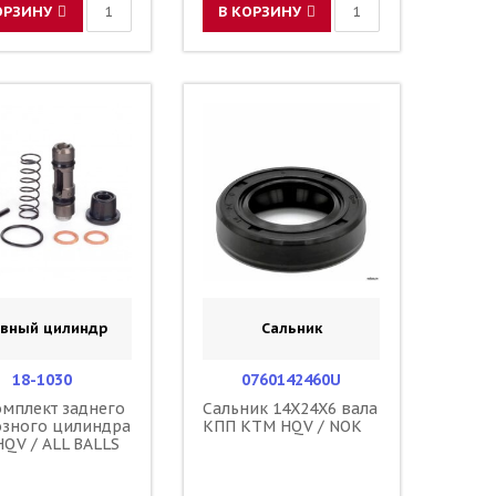
ОРЗИНУ
В КОРЗИНУ
авный цилиндр
Сальник
18-1030
0760142460U
мплект заднего
Сальник 14X24X6 вала
озного цилиндра
КПП KTM HQV / NOK
QV / ALL BALLS