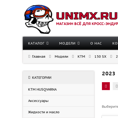
МАГАЗИН ВСЁ ДЛЯ КРОСС-ЭНДУ
КАТАЛОГ
МОДЕЛИ
О НАС
КО
Главная
Модели
KTM
150 SX
2
2023
КАТЕГОРИИ
KTM HUSQVARNA
Аксессуары
Выберите
Жидкости и масло