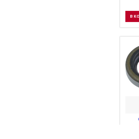
В К
Сальн
КПП 