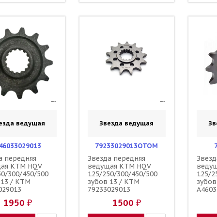
езда ведущая
Звезда ведущая
Зв
46033029013
79233029013OTOM
а передняя
Звезда передняя
Звезд
щая KTM HQV
ведущая KTM HQV
веду
50/300/450/500
125/250/300/450/500
125/2
 13 / KTM
зубов 13 / KTM
зубов
029013
79233029013
A4603
A46033029013
1950 ₽
1500 ₽