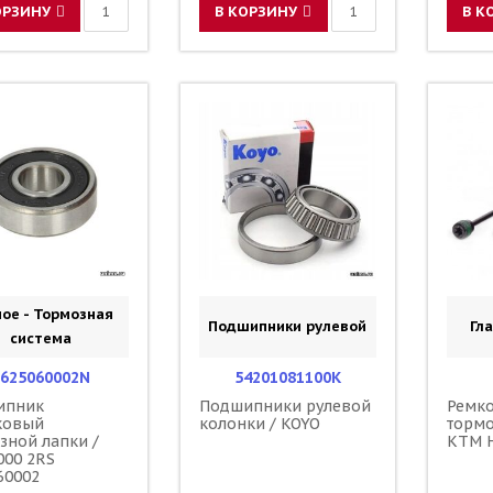
ОРЗИНУ
В КОРЗИНУ
В К
ое - Тормозная
Подшипники рулевой
Гл
система
625060002N
54201081100K
ипник
Подшипники рулевой
Ремко
ковый
колонки / KOYO
торм
зной лапки /
KTM H
000 2RS
60002