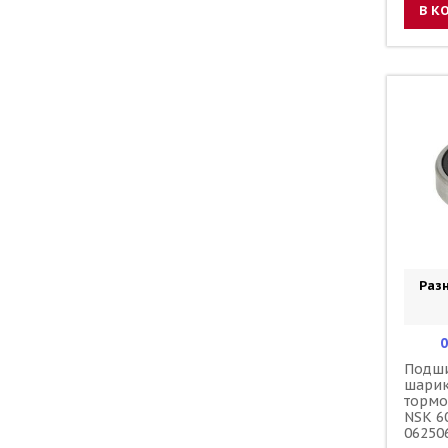
В К
Разн
0
Подш
шари
тормо
NSK 6
06250