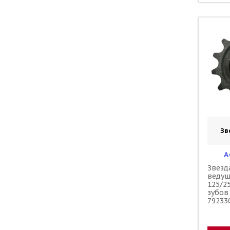
Зв
A
Звезд
веду
125/2
зубов
79233