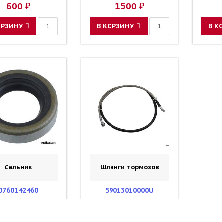
600 ₽
1500 ₽
ОРЗИНУ
В КОРЗИНУ
В К
Сальник
Шланги тормозов
0760142460
59013010000U
ик 14X24X6 вала
Шланг переднего
KTM HQV/ KTM
тормоза 1235mm KTM
HQV / UNIMX