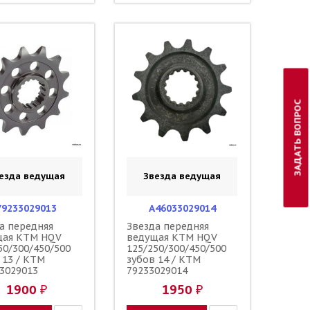
ЗАДАТЬ ВОПРОС
езда ведущая
Звезда ведущая
79233029013
A46033029014
а передняя
Звезда передняя
щая KTM HQV
ведущая KTM HQV
50/300/450/500
125/250/300/450/500
 13 / KTM
зубов 14 / KTM
3029013
79233029014
1900 ₽
1950 ₽