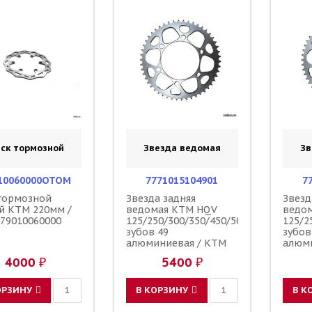
ск тормозной
Звезда ведомая
Зв
10060000OTOM
7771015104901
7
тормозной
Звезда задняя
Звезд
й KTM 220мм /
ведомая KTM HQV
ведо
79010060000
125/250/300/350/450/500
125/2
зубов 49
зубов
алюминиевая / KTM
алюм
4000 ₽
5400 ₽
ОРЗИНУ
В КОРЗИНУ
В К