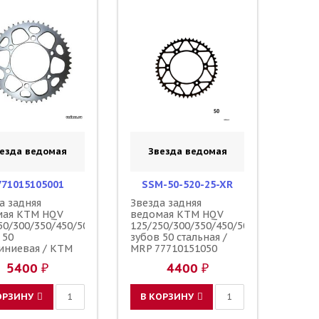
езда ведомая
Звезда ведомая
771015105001
SSM-50-520-25-XR
а задняя
Звезда задняя
мая KTM HQV
ведомая KTM HQV
50/300/350/450/500
125/250/300/350/450/500
 50
зубов 50 стальная /
иниевая / KTM
MRP 77710151050
5400 ₽
4400 ₽
ОРЗИНУ
В КОРЗИНУ