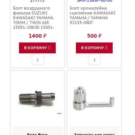
177772
5MV-2589F-00-00
Болт воздушного
Болт кронштейна
фильтра SUZUKI
сцепления KAWASAKI
KAWASAKI YAMAHA
YAMAHA / YAMAHA
70ММ / TWIN AIR
92153-0807
13831-28E00 13831-
37F20 90122-06035-00
1400 ₽
500 ₽
90122-06030-00 90122-
06005-00 92153-0623
В КОРЗИНУ
В КОРЗИНУ
Болт Винт
Запчасти для колес