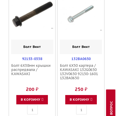
Болт Винт
Болт Винт
92153-0338
132BA0650
Болт 6X38мм крышки
Болт 6X50 картера /
распредвала /
KAWASAKI 132G0650
KAWASAKI
132V0650 92150-1601
132BA0650
200 ₽
250 ₽
В КОРЗИНУ
В КОРЗИНУ
ЗАДАТЬ ВОПРОС