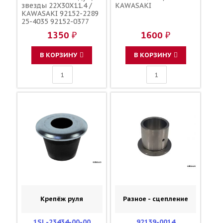
звезды 22X30X11.4 /
KAWASAKI
KAWASAKI 92152-2289
25-4035 92152-0377
1350 ₽
1600 ₽
В КОРЗИНУ
В КОРЗИНУ
Крепёж руля
Разное - сцепление
1SL-23434-00-00
92139-0014