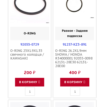
Разное - Задняя
O-RING
подвеска
92055-0729
91257-KZ3-891
O-RING 25X1.9X1.35
O-RING 26.2X1.9мм
свечного колодца /
SHOWA / HONDA
KAWASAKI
R34000001 92055-0098
62131-28E30 62131-
28E00
200 ₽
400 ₽
В КОРЗИНУ
В КОРЗИНУ