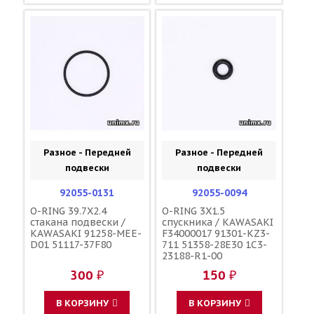
Разное - Передней
Разное - Передней
подвески
подвески
92055-0131
92055-0094
O-RING 39.7X2.4
O-RING 3X1.5
стакана подвески /
спускника / KAWASAKI
KAWASAKI 91258-MEE-
F34000017 91301-KZ3-
D01 51117-37F80
711 51358-28E30 1C3-
23188-R1-00
300 ₽
150 ₽
В КОРЗИНУ
В КОРЗИНУ