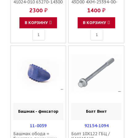
41024-010 65270-14300
43D00 4XM-25394-00-
5SF-25394-00-00
00
2300 ₽
1400 ₽
В КОРЗИНУ
В КОРЗИНУ
Башмак - фиксатор
Болт Винт
11-0059
92154-1094
Башмак обода =
Болт 10X122 ГБЦ /