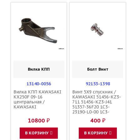
Вилка КПП
Болт Винт
13140-0056
92153-1398
Вилка КПП KAWASAKI
Винт 5X9 спускник /
KX250F 09-16
KAWASAKI 51456-KZ3-
центральная /
711 51456-KZ3-J41
KAWASAKI
51357-36F20 1C3-
23190-L0-00 1C3-
23190-L1-00
10800 ₽
400 ₽
110090000601
110090000501
F45300001
В КОРЗИНУ
В КОРЗИНУ