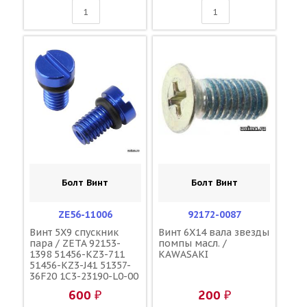
Болт Винт
Болт Винт
ZE56-11006
92172-0087
Винт 5X9 спускник
Винт 6X14 вала звезды
пара / ZETA 92153-
помпы масл. /
1398 51456-KZ3-711
KAWASAKI
51456-KZ3-J41 51357-
36F20 1C3-23190-L0-00
1C3-23190-L1-00
600 ₽
200 ₽
110090000601