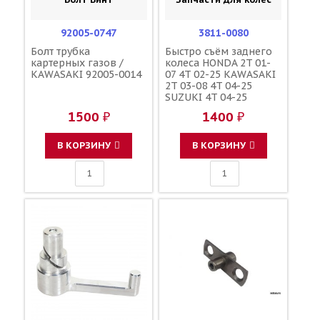
92005-0747
3811-0080
Болт трубка
Быстро съём заднего
картерных газов /
колеса HONDA 2T 01-
KAWASAKI 92005-0014
07 4T 02-25 KAWASAKI
2T 03-08 4T 04-25
SUZUKI 4T 04-25
YAMAHA YZF250/450F
1500 ₽
1400 ₽
09-25 / MOOSE RACING
В КОРЗИНУ
В КОРЗИНУ