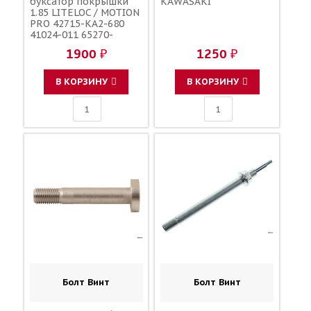
буксатор покрышки
KAWASAKI
1.85 LITELOC / MOTION
PRO 42715-KA2-680
41024-011 65270-
43D00 4XM-25394-00-
1900 ₽
1250 ₽
00
В КОРЗИНУ
В КОРЗИНУ
Болт Винт
Болт Винт