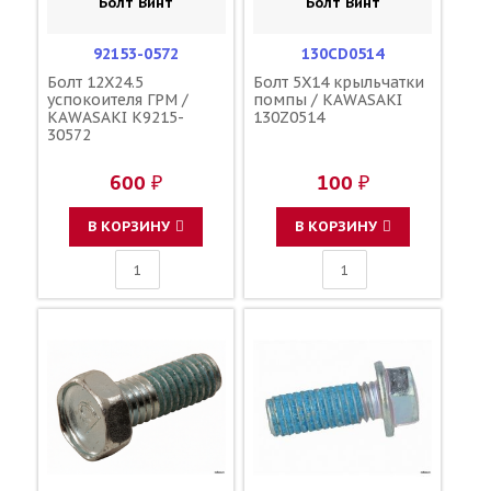
Болт Винт
Болт Винт
92153-0572
130CD0514
Болт 12X24.5
Болт 5X14 крыльчатки
успокоителя ГРМ /
помпы / KAWASAKI
KAWASAKI K9215-
130Z0514
30572
600 ₽
100 ₽
В КОРЗИНУ
В КОРЗИНУ