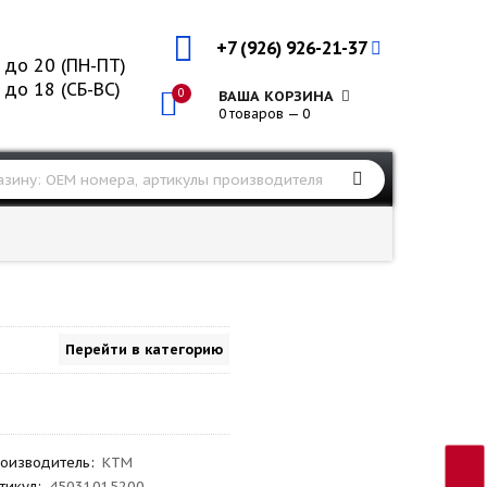
+7 (926) 926-21-37
 до 20 (ПН-ПТ)
 до 18 (СБ-ВС)
0
ВАША КОРЗИНА
0 товаров — 0
Перейти в категорию
оизводитель
:
KTM
тикул
:
45031015200