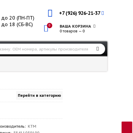
+7 (926) 926-21-37
 до 20 (ПН-ПТ)
 до 18 (СБ-ВС)
0
ВАША КОРЗИНА
0 товаров — 0
Перейти в категорию
оизводитель
:
KTM
тикул
:
58411059100