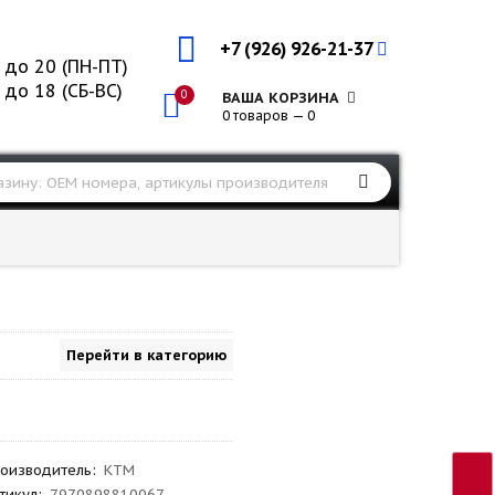
+7 (926) 926-21-37
 до 20 (ПН-ПТ)
 до 18 (СБ-ВС)
0
ВАША КОРЗИНА
0 товаров — 0
Перейти в категорию
оизводитель
:
KTM
тикул
:
7970898810067