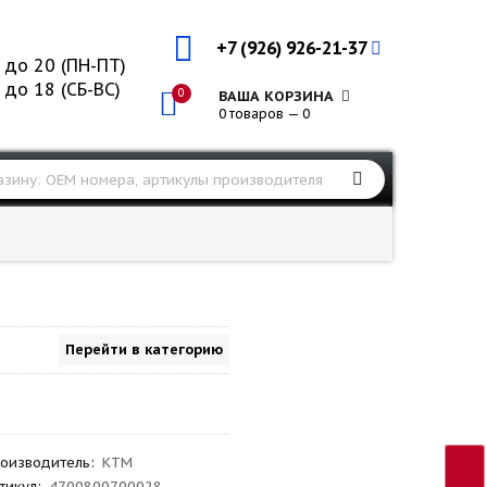
+7 (926) 926-21-37
 до 20 (ПН-ПТ)
 до 18 (СБ-ВС)
0
ВАША КОРЗИНА
0 товаров — 0
Перейти в категорию
оизводитель
:
KTM
тикул
:
4700800700028