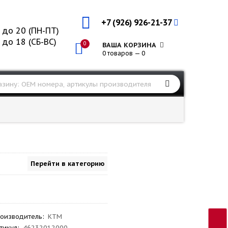
+7 (926) 926-21-37
 до 20 (ПН-ПТ)
 до 18 (СБ-ВС)
0
ВАША КОРЗИНА
0 товаров — 0
Перейти в категорию
оизводитель
:
KTM
тикул
:
46232012000