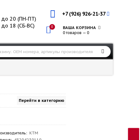
+7 (926) 926-21-37
 до 20 (ПН-ПТ)
 до 18 (СБ-ВС)
0
ВАША КОРЗИНА
0 товаров — 0
Перейти в категорию
оизводитель
:
KTM
тикул
:
45204230110