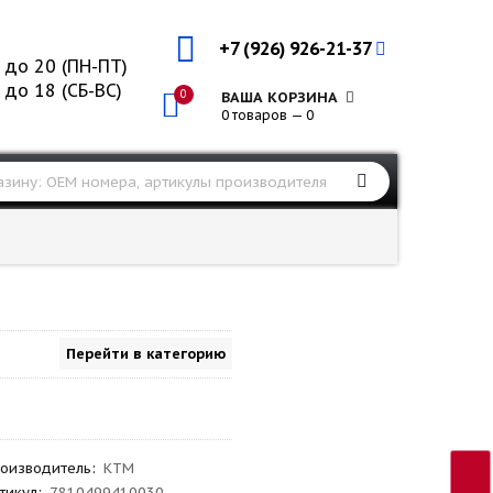
+7 (926) 926-21-37
 до 20 (ПН-ПТ)
 до 18 (СБ-ВС)
0
ВАША КОРЗИНА
0 товаров — 0
Перейти в категорию
оизводитель
:
KTM
тикул
:
7810499410030