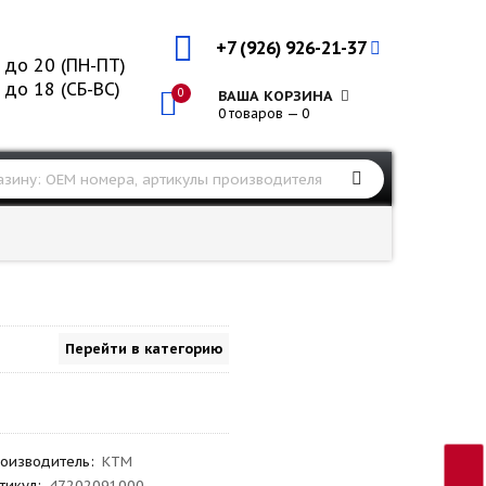
+7 (926) 926-21-37
 до 20 (ПН-ПТ)
 до 18 (СБ-ВС)
0
ВАША КОРЗИНА
0 товаров — 0
Перейти в категорию
оизводитель
:
KTM
тикул
:
47202091000