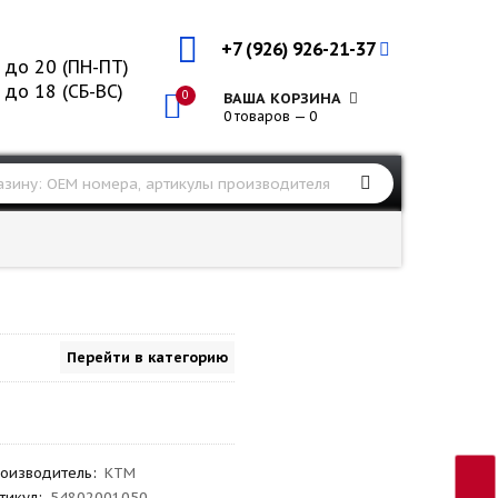
+7 (926) 926-21-37
 до 20 (ПН-ПТ)
 до 18 (СБ-ВС)
0
ВАША КОРЗИНА
0 товаров — 0
Перейти в категорию
оизводитель
:
KTM
тикул
:
54802001050