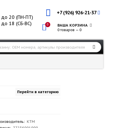
+7 (926) 926-21-37
 до 20 (ПН-ПТ)
 до 18 (СБ-ВС)
0
ВАША КОРЗИНА
0 товаров — 0
Перейти в категорию
оизводитель
:
KTM
тикул
:
77236001000