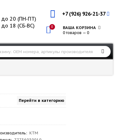
+7 (926) 926-21-37
 до 20 (ПН-ПТ)
 до 18 (СБ-ВС)
0
ВАША КОРЗИНА
0 товаров — 0
Перейти в категорию
оизводитель
:
KTM
тикул
:
77736030010