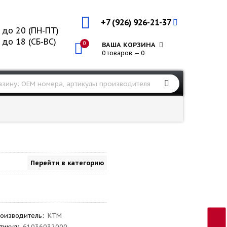
+7 (926) 926-21-37
 до 20 (ПН-ПТ)
 до 18 (СБ-ВС)
0
ВАША КОРЗИНА
0 товаров — 0
Перейти в категорию
оизводитель
:
KTM
тикул
:
61036032000