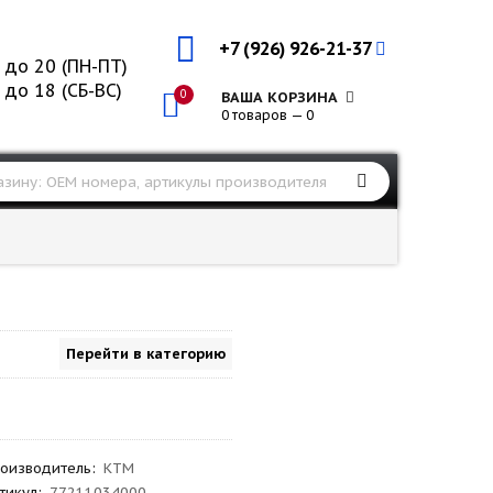
+7 (926) 926-21-37
 до 20 (ПН-ПТ)
 до 18 (СБ-ВС)
0
ВАША КОРЗИНА
0 товаров — 0
Перейти в категорию
оизводитель
:
KTM
тикул
:
77211034000